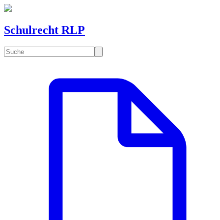
Schulrecht RLP