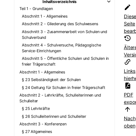
Inhaltsverzeichnis
Teil 1 - Grundlagen
Dies
Abschnitt 1 - Allgemeines
Seite
Abschnitt 2 - Gliederung des Schulwesens
bearb
Abschnitt 3 - Zusammenarbeit von Schulen und
Schulverbund
Abschnitt 4 - Schulversuche, Pädagogische
Älter
Service-Einrichtungen
Vers
Abschnitt 5 - Öffentliche Schulen und Schulen in
freier Trägerschaft
Links
Abschnitt 1 - Allgemeines
hierh
§ 23 Selbständigkeit der Schulen
§ 24 Geltung für Schulen in freier Trägerschaft
PDF
Abschnitt 2 - Lehrkräfte, Schulleiterinnen und
Schulleiter
expor
§ 25 Lehrkräfte
§ 26 Schulleiterinnen und Schulleiter
Nach
Abschnitt 3 - Konferenzen
oben
§ 27 Allgemeines